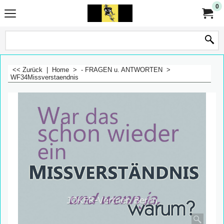
0
<< Zurück
|
Home
>
- FRAGEN u. ANTWORTEN
>
WF34Missverstaendnis