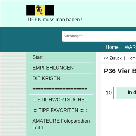
IDEEN muss man haben !
Home
WAR
Start
<< Zurück
|
Ho
EMPFEHLUNGEN
P36 Vier 
€
1.00
DIE KRISEN
exkl
====================
::::STICHWORTSUCHE::::
In 
:::: TIPP FAVORITEN ::::::
AMATEURE Fotoparodien
Teil 1