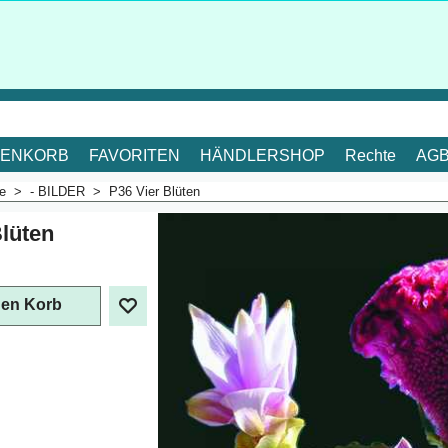
ENKORB
FAVORITEN
HÄNDLERSHOP
Rechte
AG
me
>
- BILDER
>
P36 Vier Blüten
Blüten
. Mehrwertsteuer
den Korb