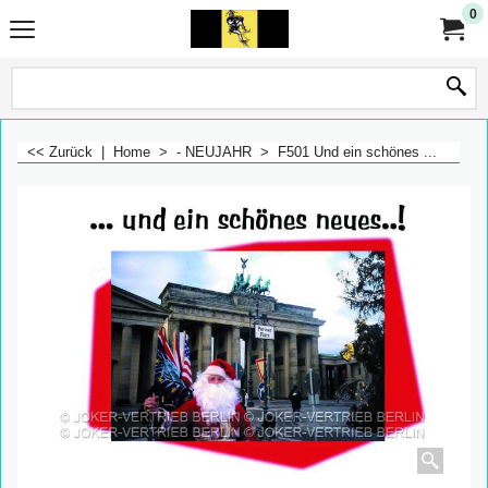
0
<< Zurück
|
Home
>
- NEUJAHR
>
F501 Und ein schönes ...