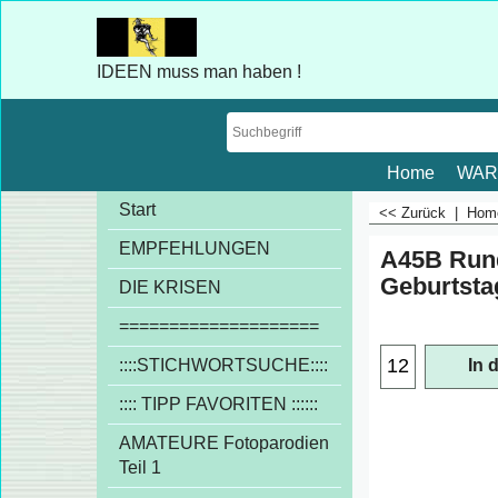
IDEEN muss man haben !
Home
WAR
Start
<< Zurück
|
Ho
EMPFEHLUNGEN
A45B Run
Geburtsta
DIE KRISEN
€
2.31
====================
exkl
::::STICHWORTSUCHE::::
In 
:::: TIPP FAVORITEN ::::::
AMATEURE Fotoparodien
Teil 1