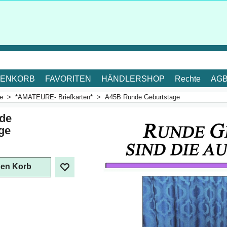
ENKORB
FAVORITEN
HÄNDLERSHOP
Rechte
AG
me
>
*AMATEURE- Briefkarten*
>
A45B Runde Geburtstage
de
ge
. Mehrwertsteuer
den Korb