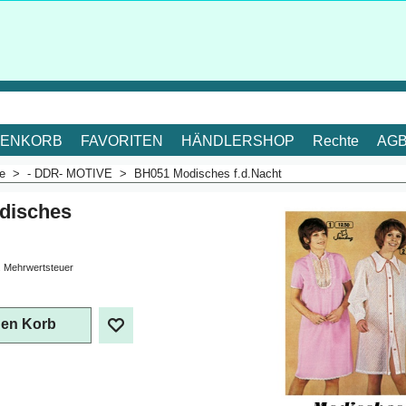
ENKORB
FAVORITEN
HÄNDLERSHOP
Rechte
AG
me
>
- DDR- MOTIVE
>
BH051 Modisches f.d.Nacht
disches
. Mehrwertsteuer
den Korb