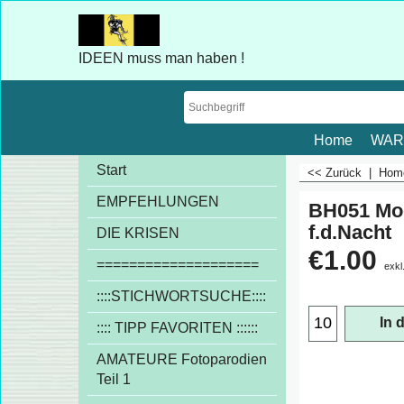
IDEEN muss man haben !
Home
WAR
Start
<< Zurück
|
Ho
EMPFEHLUNGEN
BH051 Mo
f.d.Nacht
DIE KRISEN
€
1.00
====================
exkl
::::STICHWORTSUCHE::::
In 
:::: TIPP FAVORITEN ::::::
AMATEURE Fotoparodien
Teil 1