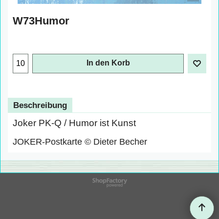
W73Humor
€
1.00
exkl. Mehrwertsteuer
In den Korb
Beschreibung
Joker PK-Q / Humor ist Kunst
JOKER-Postkarte © Dieter Becher
WebShop erstellt mit
ShopFactory Shop
Software.