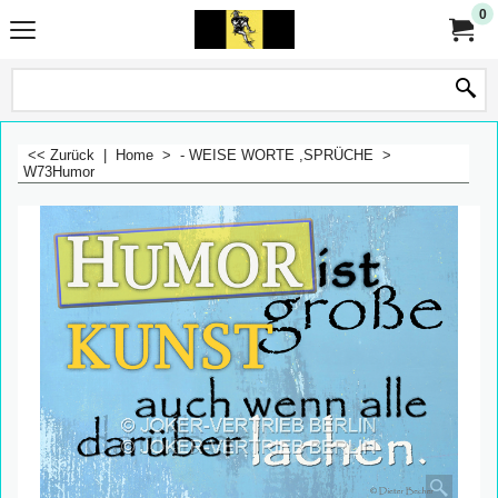
0
<< Zurück
|
Home
>
- WEISE WORTE ,SPRÜCHE
>
W73Humor