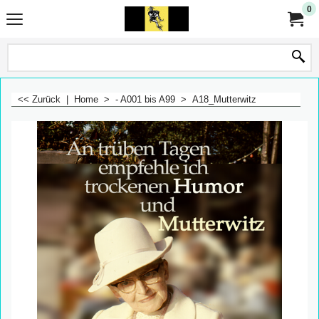
0
<< Zurück
|
Home
>
- A001 bis A99
>
A18_Mutterwitz