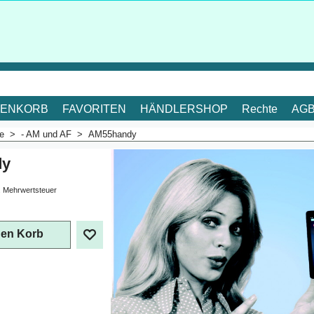
ENKORB
FAVORITEN
HÄNDLERSHOP
Rechte
AG
me
>
- AM und AF
>
AM55handy
dy
. Mehrwertsteuer
den Korb