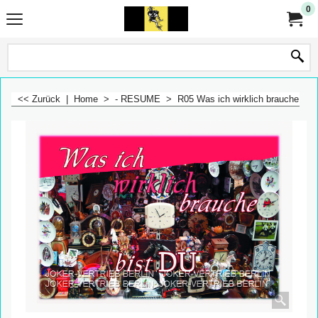
0
<< Zurück
|
Home
>
- RESUME
>
R05 Was ich wirklich brauche