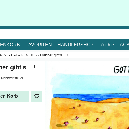
ENKORB
FAVORITEN
HÄNDLERSHOP
Rechte
AG
me
>
- PAPAN
>
JC66 Männer gibt's ...!
r gibt's ...!
. Mehrwertsteuer
den Korb