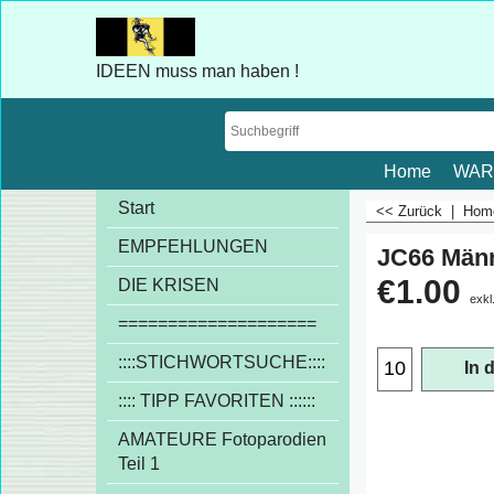
IDEEN muss man haben !
Home
WAR
Start
<< Zurück
|
Ho
EMPFEHLUNGEN
JC66 Männe
€
1.00
DIE KRISEN
exkl
====================
::::STICHWORTSUCHE::::
In 
:::: TIPP FAVORITEN ::::::
AMATEURE Fotoparodien
Teil 1