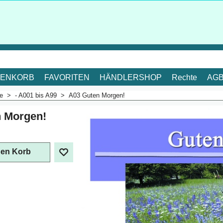
ENKORB
FAVORITEN
HÄNDLERSHOP
Rechte
AG
me
>
- A001 bis A99
>
A03 Guten Morgen!
 Morgen!
. Mehrwertsteuer
den Korb