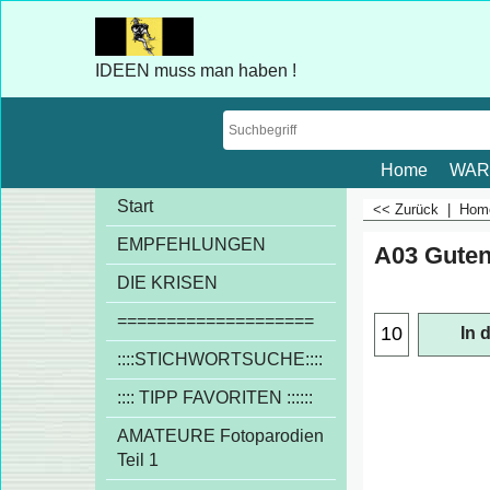
IDEEN muss man haben !
Home
WAR
Start
<< Zurück
|
Ho
EMPFEHLUNGEN
A03 Guten
€
1.00
DIE KRISEN
exkl
====================
::::STICHWORTSUCHE::::
In 
:::: TIPP FAVORITEN ::::::
AMATEURE Fotoparodien
Teil 1