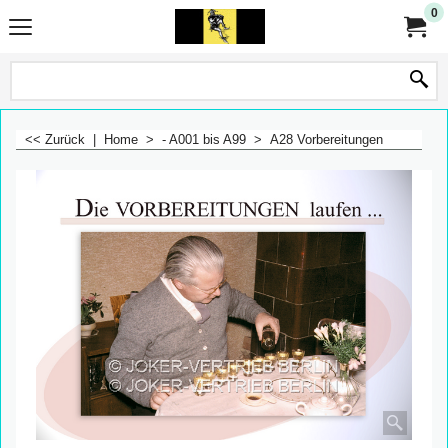
0
<< Zurück
|
Home
>
- A001 bis A99
>
A28 Vorbereitungen