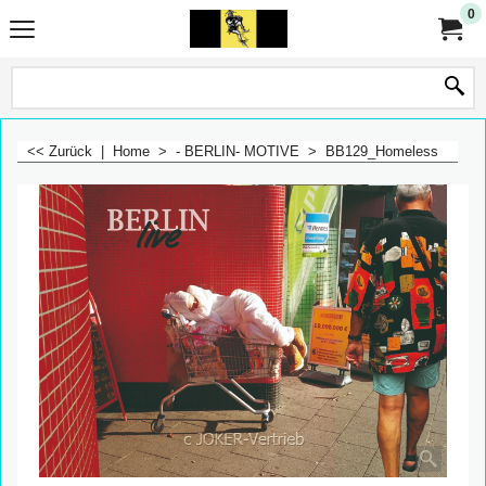
0
<< Zurück
|
Home
>
- BERLIN- MOTIVE
>
BB129_Homeless