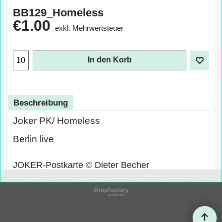
BB129_Homeless
€
1.00
exkl. Mehrwertsteuer
In den Korb
Beschreibung
Joker PK/ Homeless
Berlin live
JOKER-Postkarte © Dieter Becher
WebShop erstellt mit
ShopFactory Shop
Software.