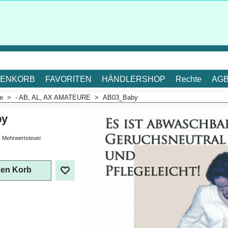
ENKORB
FAVORITEN
HÄNDLERSHOP
Rechte
AG
me
>
- AB, AL, AX AMATEURE
>
AB03_Baby
by
. Mehrwertsteuer
den Korb