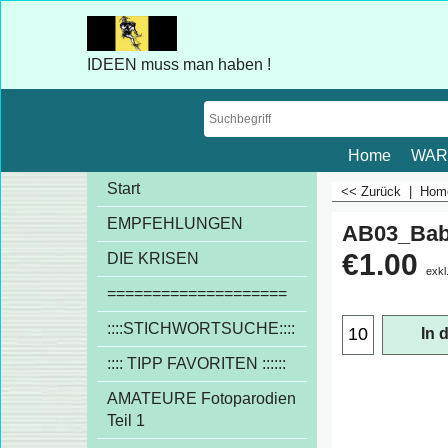
IDEEN muss man haben !
Home
WAR
Start
<< Zurück
|
Ho
EMPFEHLUNGEN
AB03_Ba
€
1.00
DIE KRISEN
exkl
====================
::::STICHWORTSUCHE::::
In 
:::: TIPP FAVORITEN ::::::
AMATEURE Fotoparodien
Teil 1